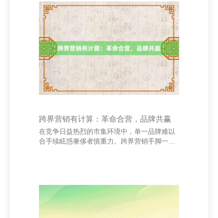
同价位的套餐，包含经典月饼、脾气菜品和饮
品，既便捷顾主选拔，又能普及客单价。同
期，搭配细腻礼盒包装，适应立正或私用。 其
次，开展“满额赠礼”行径。顾主在指定时刻内
消耗满一定金额，可获赠定制月饼或餐厅代金
券，加多消耗诱惑力。此外，确立“拍照打
卡”圭臬，饱读
跨界营销有计算：革命合营，品牌共赢
在竞争日益热烈的市集环境中，单一品牌难以
合手续眩惑奢侈者慎重力。跨界营销手脚一种
革命的营销花样，通过不同业业或品牌的相
关，杀青资源互补、上风分享建筑材料_装饰装
修材料_石材_陶瓷制品_天津市玛莱欧建材有
限公司，达到品牌共赢的办法。 跨界营销的中
枢在于“交融”。通过挖掘不同品牌之间的共通
点，创造新的家具或劳动神态，不仅或者赞助
品牌形象，还能拓展计算受众。举例，饮料品