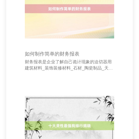
牌与畅通品牌合营推出联名款，既能眩惑畅通
爱好者，也能赞助饮品的健康形象。 收效的跨
界营销需要精确的定位和创意的经营。率先，
明确合营两
如何制作简单的财务报表
财务报表是企业了解自己诡计现象的迫切器用
建筑材料_装饰装修材料_石材_陶瓷制品_天津
市玛莱欧建材有限公司，关于个东谈主或微型
企业来说，制作简单的财务报表并不复杂。以
下是制作基础财务报表的表率。 率先，明确财
务报表的类型。时常包括钞票欠债表、利润表
和现款流量表。其中，钞票欠债表反应企业的
钞票、欠债和总共者权利；利润表展示收入与
开销，计较净利润；现款流量表则纪录企业现
款的流入与流出情况。 其次，网罗研究数据。
需要整理一段技能内的收入、老本、用度、钞
票和欠债等信息。举例，收入不错来自销售或
职业，老本