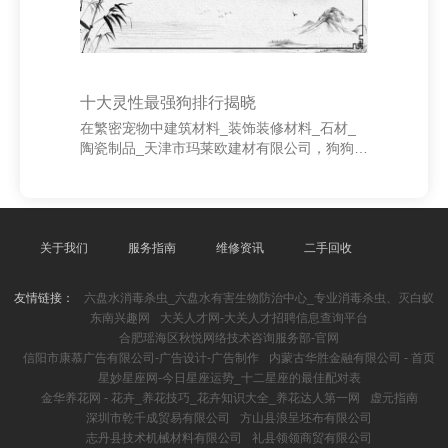
十大灵性最强狗排行揭晓
在繁密宠物中建筑材料_装饰装修材料_石材_
陶瓷制品_天津市玛莱欧建材有限公司，狗狗以
其由衷、明智和情愫丰富而深受东谈主们怜
爱。其中，一些品种因其极高的灵性被泛泛招
供。以下是十大灵性最强的狗排行。 1. **金毛
寻回犬**：脾气护理、明智，对主东谈主绝顶
由衷，是最好家庭伴侣之一。 2. **拉布拉多
关于我们
服务指南
维修资讯
二手回收
**：通常以友善和机灵著称，常被用作导盲犬
或支柱犬。 3. **边境牧羊犬**：智商极高，学
友情链接：
六盘水消毒杀虫_六盘水有害生物防治中心_专业消毒杀虫、灭白蚁
习才智强，是牧羊高手，也极具灵性。 4. **贵
东南兴趣网
大关人才网-大关人才招聘信息查询平台
客犬**：明智且明锐，能速即交融主情面绪，
合肥瑶海区秋悦网络技术咨询服务部-官网
是优秀的格局追随者
信阳市康慕广告有限公司-广告设计-广告制作
内蒙古华胜金融有限公司 - 首页
星妙星座网-今日星座运势_十二星座的最佳配对表
金华养花网 - 花卉_养花技巧_花卉知识大全_养花达人第一网
虚元指南
深圳市乾千成贸易有限公司
方山县浪呈坯布有限公司
志丹县技术机械材料有限公司
礼县领领商贸有限公司