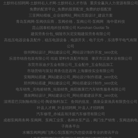
土默特右招聘网-土默特右人才网-土默特右人才市场
重庆全赢兴人力资源有限公司
免费的配资平台_免费的股票配资_免费的炒股配资
三亚网站模板_企业做网站_网站页面设计_建设方案
青岛泵阀网-泵阀供应商，泵阀价格，泵阀公司-泵阀网
海中星科技
昆山国泰机电科技有限公司 Kunshan Guotai Te
建筑劳务分包_铜陵市兴尼安顺建筑劳务有限公司
高低压电器设备及配件，稳压电源设备，电源开关，电子元件，乐清季平电气有限
公司
徐州网站设计_网站建设公司_网站设计制作开发_seo优化
乐清市锦燕包装有限公司 纸箱 塑料件及配件制造
肇庆市汉唐木业有限公司
东莞市辰迪夕五金有限公司_五金配件_五金制品加工
市场营销与策划 商务信息咨询 上海滕徐实业有限公司
安顺网站搭建_网站建设公司_网站设计制作搭建_seo优化
郑州网站搭建_网站建设公司_网站搭建设计制作_seo优化
电车销售_充电桩销售_轮胎销售_南阳雅莱巴汽车销售服务有限公司
酒泉网站设计_网站建设公司_网站搭建建设开发_seo优化
淄博星巴贝制釉有限公司-陶瓷釉料加工
鱼饵的批发、酒泉朵裴渔具有限责任公司
叶县人才网_叶县招聘网_叶县人才招聘网
汽车修理_赤城县旭洋援汽车修理有限公司
成都泵阀商务网-泵阀网、泵阀工业泵，各种水泵产品，阀门生产销售，泵阀选购电
子商务平台
水獭泵阀网|阀门|离心泵|泵配件|为您提供最专业的资讯平台